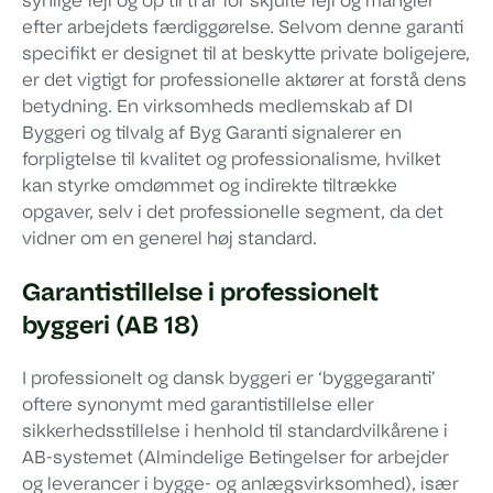
synlige fejl og op til ti år for skjulte fejl og mangler
efter arbejdets færdiggørelse. Selvom denne garanti
specifikt er designet til at beskytte private boligejere,
er det vigtigt for professionelle aktører at forstå dens
betydning. En virksomheds medlemskab af DI
Byggeri og tilvalg af Byg Garanti signalerer en
forpligtelse til kvalitet og professionalisme, hvilket
kan styrke omdømmet og indirekte tiltrække
opgaver, selv i det professionelle segment, da det
vidner om en generel høj standard.
Garantistillelse i professionelt
byggeri (AB 18)
I professionelt og dansk byggeri er ‘byggegaranti’
oftere synonymt med garantistillelse eller
sikkerhedsstillelse i henhold til standardvilkårene i
AB-systemet (Almindelige Betingelser for arbejder
og leverancer i bygge- og anlægsvirksomhed), især