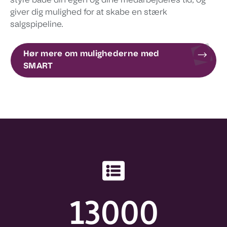
styre både din egen og dine medarbejderes tid, og
giver dig mulighed for at skabe en stærk
salgspipeline.
Hør mere om mulighederne med
SMART
13000