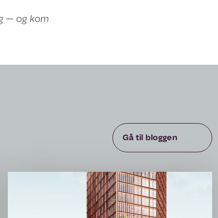
ing — og kom
Gå til bloggen