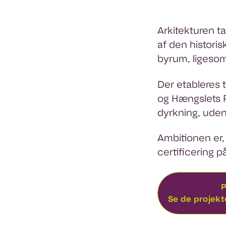
Arkitekturen t
af den histori
byrum, ligeso
Der etableres 
og Hængslets Pl
dyrkning, uden
Ambitionen er
certificering 
P
Se de projek