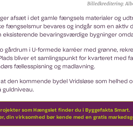
Billedkreditering: A
ager afsæt i det gamle fængsels materialer og udt
ske fængselsmur bevares og indgår som en aktiv d
m eksisterende bevaringsværdige bygninger omd
to gårdrum i U-formede karréer med grønne, rekrea
ads bliver et samlingspunkt for kvarteret med facil
dørs fællesspisning og madlavning.
, at den kommende bydel Vridsløse som helhed 
på guldniveau.
rojekter som Hængslet finder du i Byggefakta Smart.
ter, din virksomhed bør kende med en gratis marked