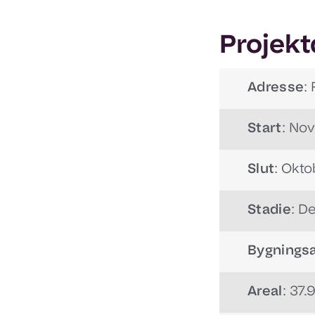
Projekt
Adresse
:
Start
: No
Slut
: Okt
Stadie
: D
Bygningsa
Areal
: 37