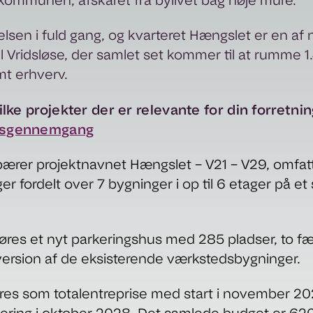
kommunen, afskåret fra bylivet bag høje mure.
sen i fuld gang, og kvarteret Hængslet er en af 
 Vridsløse, der samlet set kommer til at rumme 1.
mt erhverv.
vilke projekter der er relevante for din forretni
dsgennemgang
 bærer projektnavnet Hængslet – V21 – V29, omfat
ger fordelt over 7 bygninger i op til 6 etager på et
res et nyt parkeringshus med 285 pladser, to f
ersion af de eksisterende værkstedsbygninger.
res som totalentreprise med start i november 2