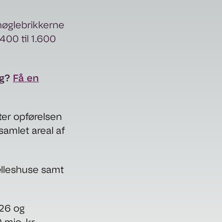
nøglebrikkerne
400 til 1.600
ng?
Få en
ter opførelsen
 samlet areal af
ælleshuse samt
026 og