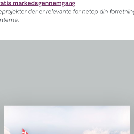
gratis markedsgennemgang
eprojekter der er relevante for netop din forretn
nterne.