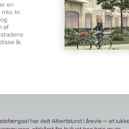
er en
mio. kr.
 og
 af
edstadens
disse år.
Statsfængsel har delt Albertslund i årevis — et lukk