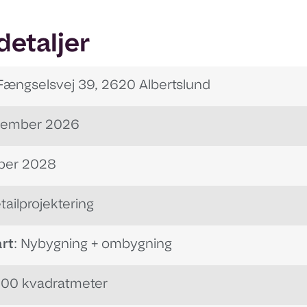
detaljer
 Fængselsvej 39, 2620 Albertslund
vember 2026
ober 2028
etailprojektering
rt
: Nybygning + ombygning
.900 kvadratmeter