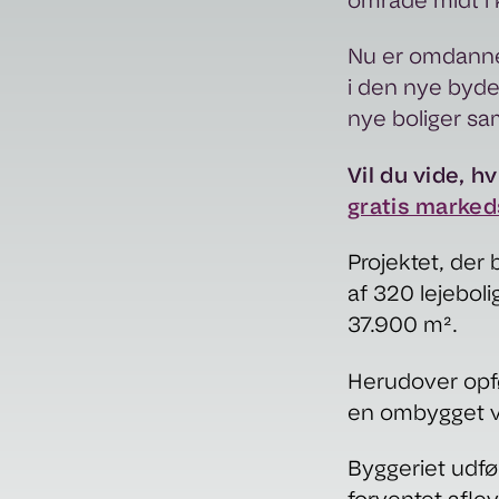
område midt i 
Nu er omdannel
i den nye bydel
nye boliger sa
Vil du vide, h
gratis marke
Projektet, der
af 320 lejeboli
37.900 m².
Herudover opfø
en ombygget v
Byggeriet udfø