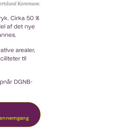
lbertslund Kommune.
ryk. Cirka 50 %
el af det nye
annes.
tive arealer,
iteter til
opnår DGNB-
sgennemgang