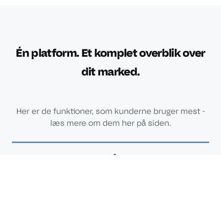
Én platform. Et komplet overblik over
dit marked.
Her er de funktioner, som kunderne bruger mest -
læs mere om dem her på siden.
Tendenser på markedet
Hvor efterspørgslen bevæger sig hen efter segment og
geografi
Salgsmuligheder