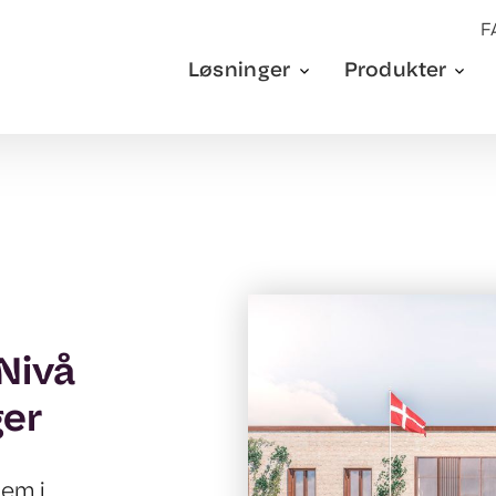
F
Løsninger
Produkter
 Nivå
ger
jem i