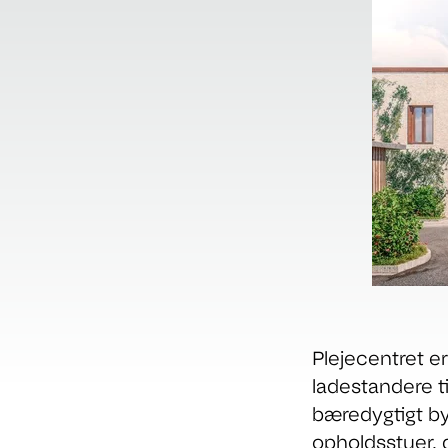
Plejecentret er
ladestandere t
bæredygtigt by
opholdsstuer, 