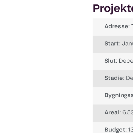
Projekt
Adresse
:
Start
: Ja
Slut
: Dec
Stadie
: D
Bygningsa
Areal
: 6.
Budget
: 1