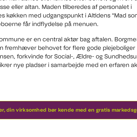
asse eller altan. Maden tilberedes af personalet i
nes køkken med udgangspunkt i Altidens "Mad s
eboerne får indflydelse på menuen.
ommune er en central aktør bag aftalen. Borgm
n fremhæver behovet for flere gode plejebolige
ensen, forkvinde for Social-, Ældre- og Sundheds
 sikrer nye pladser i samarbejde med en erfaren a
ter, din virksomhed bør kende med en gratis marked