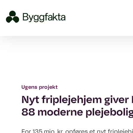
Ugens projekt
Nyt friplejehjem giver
88 moderne plejeboli
For 135 mio. kr. opføres et nyt friplejeh