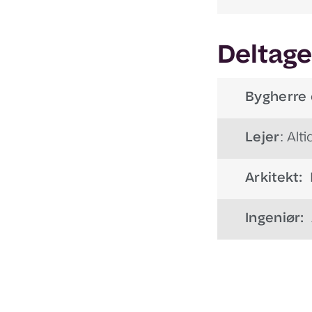
Deltage
Bygherre 
Lejer
: Al
Arkitekt:
D
Ingeniør:
A