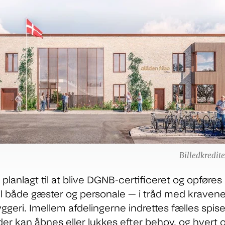
Billedkredit
 planlagt til at blive DGNB-certificeret og opføre
il både gæster og personale — i tråd med kravene 
ggeri. Imellem afdelingerne indrettes fælles spise
der kan åbnes eller lukkes efter behov, og hvert