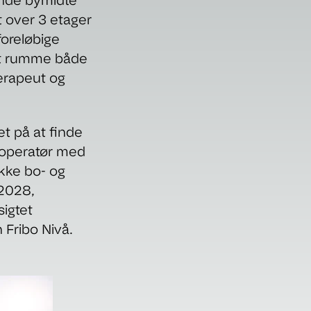
mende bymidte
t over 3 etager
foreløbige
at rumme både
terapeut og
t på at finde
n operatør med
ække bo- og
 2028,
sigtet
 Fribo Nivå.