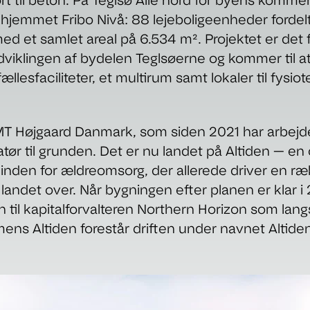
jort til beton. På Teglsø Allé nord for byens kom
jehjemmet Fribo Nivå: 88 lejeboligeenheder fordel
med et samlet areal på 6.534 m². Projektet er det 
dviklingen af bydelen Teglsøerne og kommer til 
ællesfaciliteter, et multirum samt lokaler til fysio
T Højgaard Danmark, som siden 2021 har arbejde
atør til grunden. Det er nu landet på Altiden — e
g inden for ældreomsorg, der allerede driver en r
d landet over. Når bygningen efter planen er klar i
 til kapitalforvalteren Northern Horizon som lang
ens Altiden forestår driften under navnet Altiden