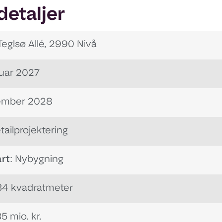
detaljer
 Teglsø Allé, 2990 Nivå
nuar 2027
ember 2028
etailprojektering
rt
: Nybygning
534 kvadratmeter
35 mio. kr.